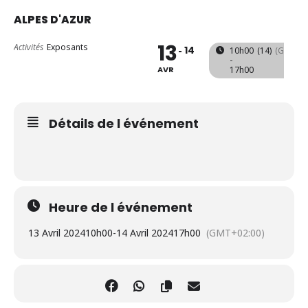
ALPES D'AZUR
13
Activités
Exposants
14
10h00
(14)
(GMT+02
-
AVR
17h00
Détails de l événement
Heure de l événement
13 Avril 2024
10h00
-
14 Avril 2024
17h00
(GMT+02:00)