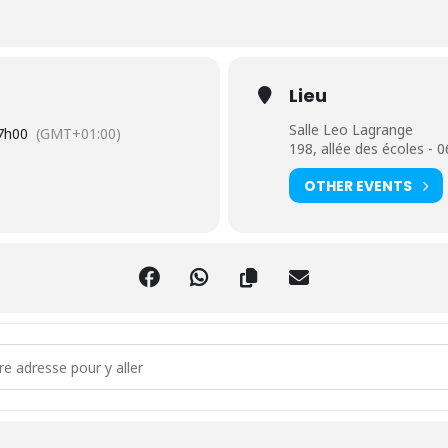
Lieu
Salle Leo Lagrange
7h00
(GMT+01:00)
198, allée des écoles -
OTHER EVENTS
ILOU'S FAMILY [vyqgm6gD6]