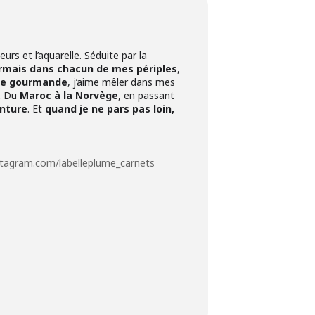
eurs et l’aquarelle. Séduite par la
rmais dans chacun de mes périples
,
de gourmande
, j’aime mêler dans mes
.
Du
Maroc à la Norvège
, en passant
nture
. Et
quand je ne pars pas loin,
stagram.com/labelleplume_carnets