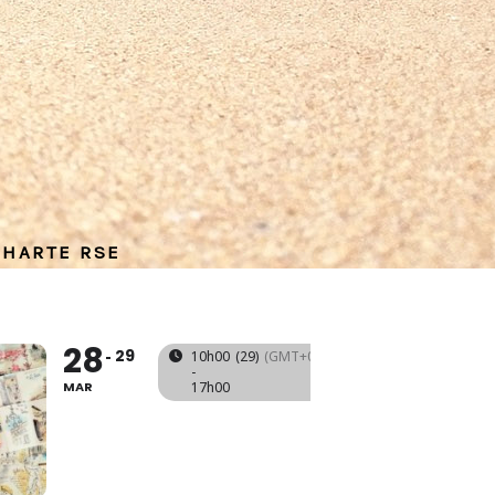
CHARTE RSE
28
29
10h00
(29)
(GMT+01:00)
-
MAR
17h00