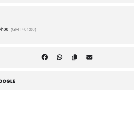
7h00
(GMT+01:00)
OOGLE