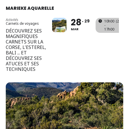
MARIEKE AQUARELLE
28
Activités
29
10h00
(29)
(GM
Carnets de voyages
-
MAR
17h00
DÉCOUVREZ SES
MAGNIFIQUES
CARNETS SUR LA
CORSE, L'ESTEREL,
BALI ... ET
DÉCOUVREZ SES
ATUCES ET SES
TECHNIQUES