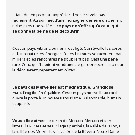
Il faut du temps pour l’apprécier. Il ne se révèle pas
facilement. Au sommet d’une montagne, derrière un chemin,
niché dans une vallée…
ce pays ne s’offre qu’à celui qui
se donne la peine de le découvrir.
C’est un pays vibrant, où rien n’est figé. Qui réveille les corps
et fait renaître les énergies. Ici les histoires se racontent par
milliers et les rencontres ne s’oublient pas. C’est une perle
rare. Ceux qui l’habitent voudraient le garder secret, ceux qui
le découvrent, repartent envoûtés.
Le pays des Merveilles est magnétique. Grandiose
mais fragile.
En équilibre. C’est un pays merveilleux car il
ouvre la porte à un nouveau tourisme. Raisonnable, humain
et apaisé.
Vous allez aime
r : le citron de Menton, Menton et son
littoral, la Riviera et ses villages perchés, la vallée de la Roya,
la vallée des Merveilles, la vallée de la Bévéra, Notre-Dame