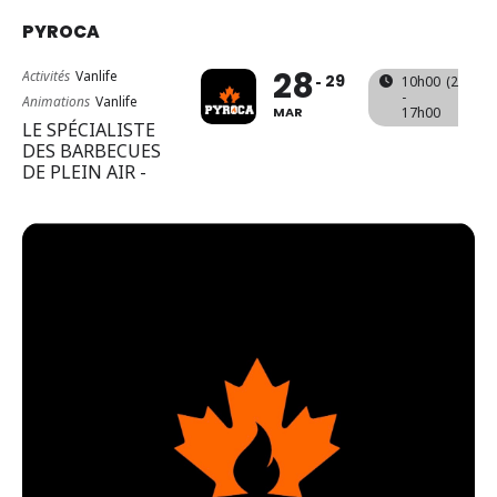
PYROCA
28
Activités
Vanlife
29
10h00
(29)
(GM
-
Animations
Vanlife
MAR
17h00
LE SPÉCIALISTE
DES BARBECUES
DE PLEIN AIR -