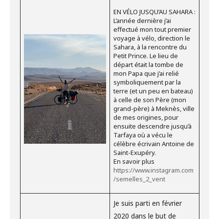
EN VÉLO JUSQU’AU SAHARA :
L’année dernière j’ai
effectué mon tout premier
voyage à vélo, direction le
Sahara, à la rencontre du
Petit Prince. Le lieu de
départ était la tombe de
mon Papa que j’ai relié
symboliquement par la
terre (et un peu en bateau)
à celle de son Père (mon
grand-père) à Meknès, ville
de mes origines, pour
ensuite descendre jusqu’à
Tarfaya où a vécu le
célèbre écrivain Antoine de
Saint-Exupéry.
En savoir plus
https://www.instagram.com
/semelles_2_vent
Je suis parti en février
2020 dans le but de